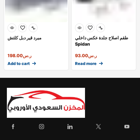
طقم اصلاح جلدة عكس داخلي
مبرد قير دبل كلتش
Spidan
ر.س
93.00
ر.س
198.00
Add to cart
Read more