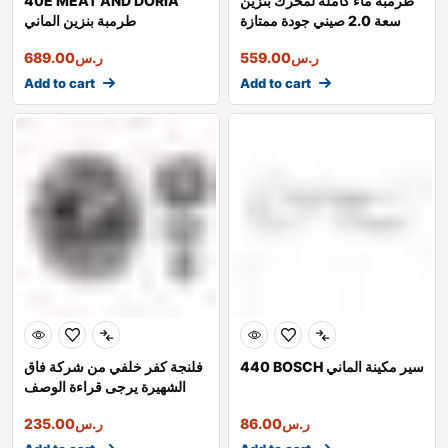
طرمبة ماء كاملة لمحرك بنزين
40E MEAT AND DORIA
سعة 2.0 صيني جودة ممتازة
طرمبة بنزين الماني
ر.س
559.00
ر.س
689.00
Add to cart
Add to cart
440 BOSCH سير مكينة الماني
فلنجة كفر خلفي من شركة فاق
الشهيرة يرجى قراءة الوصف
ر.س
86.00
ر.س
235.00