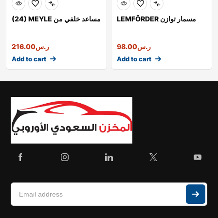
LEMFÖRDER مسمار توازن
(24) MEYLE مساعد خلفي من
ر.س
98.00
ر.س
216.00
Add to cart
Add to cart