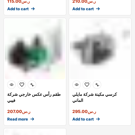
ر.س
210.00
ر.س
115.00
Add to cart
Add to cart
كرسي مكينة شركة مايلي
طقم رأس عكس خارجي شركة
الماني
فيبي
ر.س
295.00
ر.س
207.00
Read more
Add to cart