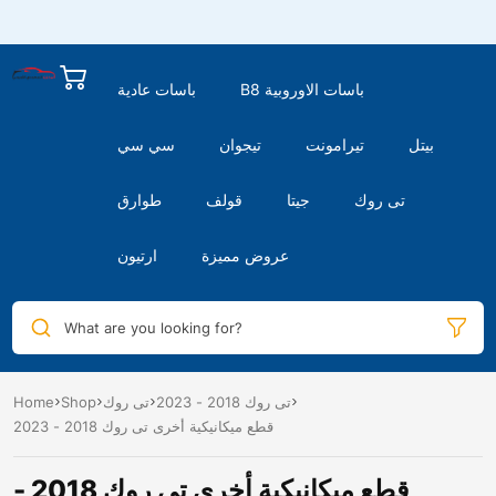
B8 باسات الاوروبية
باسات عادية
بيتل
تيرامونت
تيجوان
سي سي
تى روك
جيتا
قولف
طوارق
عروض مميزة
ارتيون
What are you looking for?
تى روك 2018 - 2023
تى روك
Shop
Home
قطع ميكانيكية أخرى تى روك 2018 - 2023
قطع ميكانيكية أخرى تى روك 2018 -