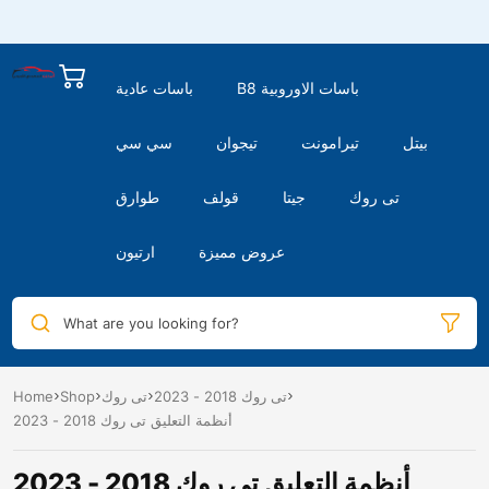
B8 باسات الاوروبية
باسات عادية
بيتل
تيرامونت
تيجوان
سي سي
تى روك
جيتا
قولف
طوارق
عروض مميزة
ارتيون
What are you looking for?
تى روك 2018 - 2023
تى روك
Shop
Home
أنظمة التعليق تى روك 2018 - 2023
أنظمة التعليق تى روك 2018 - 2023