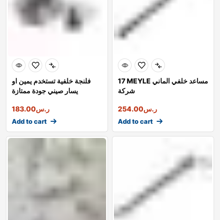
17 MEYLE مساعد خلفي الماني
فلنجة خلفية تستخدم يمين او
شركة
يسار صيني جودة ممتازة
ر.س
254.00
ر.س
183.00
Add to cart
Add to cart