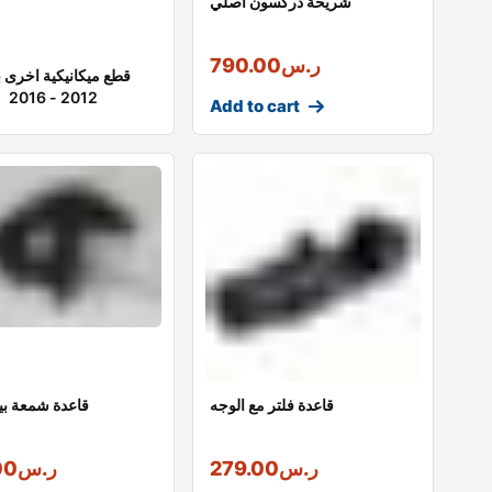
شريحة دركسون أصلي
ر.س
790.00
قطع ميكانيكية اخرى ب
2012 - 2016
Add to cart
قاعدة فلتر مع الوجه
قاعدة شمعة بي
ر.س
279.00
ر.س
00