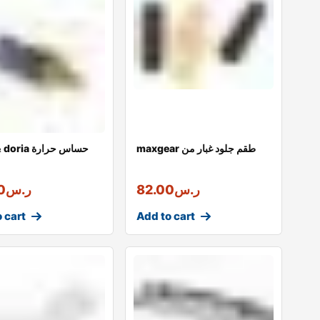
maxgear طقم جلود غبار من
Meat & doria
ر.س
82.00
ر.س
0
 cart
Add to cart