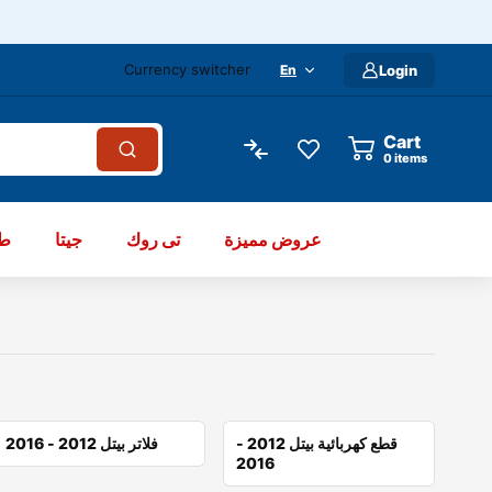
Currency switcher
En
Login
Cart
items
عروض مميزة
تى روك
جيتا
طو
قطع كهربائية بيتل 2012 -
فلاتر بيتل 2012 - 2016
2016