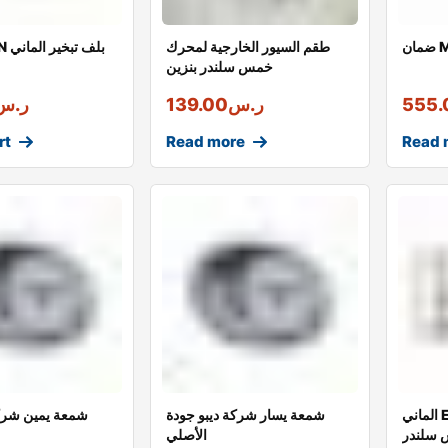
طقم السيور الخارجية لمحرك
16 N
خمس سلندر بنزين
555.
ر.س
139.00
ر.س
rt
Read more
Read 
الماني ERLING وجه الراس
شمعة يسار شركة ديبو جودة
شمعة يمين شركة
سلندر
الأصلي