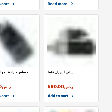
 cart
Read more
سلف للديزل فقط
حساس حرارة الجو ا
ر.س
590.00
ر.س
0
 cart
Add to cart