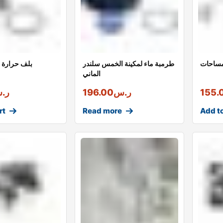
مساحات
طرمبة ماء لمكينة الخمس سلندر
MEYLE بلف حرار
الماني
155.
ر.س
196.00
ر.
rt
Read more
Add to