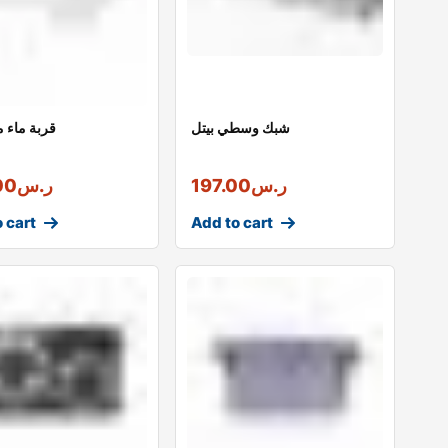
شبك وسطي بيتل
قربة ماء 
ر.س
197.00
ر.س
00
 cart
Add to cart