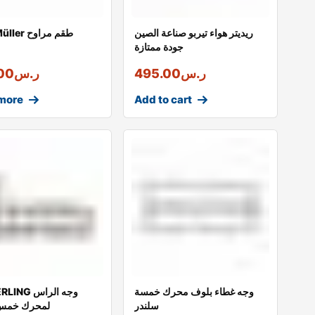
ريديتر هواء تيربو صناعة الصين
ضمان Müller طقم مراوح
جودة ممتازة
ر.س
495.00
ر.س
00
more
Add to cart
وجه غطاء بلوف محرك خمسة
سلندر
لمحرك خمس 