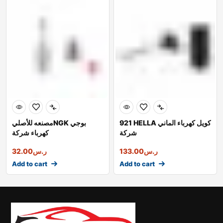
921 HELLA كويل كهرباء الماني
مصنعه للأصليNGK بوجي
شركة
كهرباء شركة
ر.س
133.00
ر.س
32.00
Add to cart
Add to cart