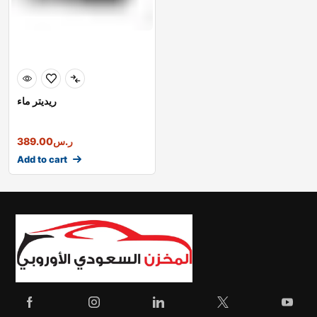
ريديتر ماء
ر.س
389.00
Add to cart