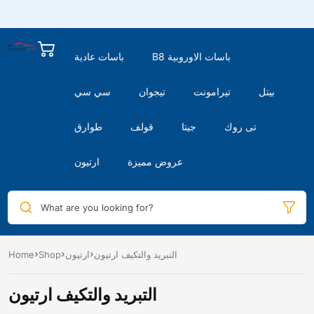
B8 باسات الاوروبية
باسات عادية
بيتل
تيرامونت
تيجوان
سي سي
تى روك
جيتا
قولف
طوارق
عروض مميزة
ارتيون
What are you looking for?
التبريد والتكيف ارتيون
ارتيون
Shop
Home
التبريد والتكيف ارتيون