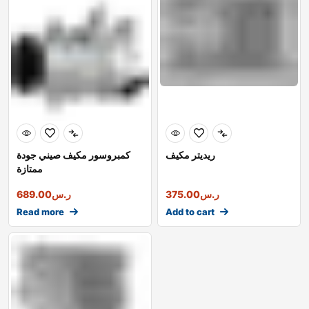
ريديتر مكيف
كمبروسور مكيف صيني جودة
ممتازة
ر.س
375.00
ر.س
689.00
Read more
Add to cart