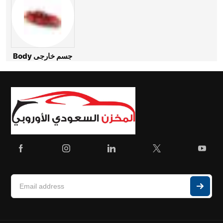
Body جسم خارجى