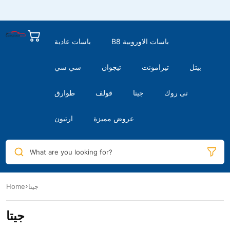
B8 باسات الاوروبية
باسات عادية
بيتل
تيرامونت
تيجوان
سي سي
تى روك
جيتا
قولف
طوارق
عروض مميزة
ارتيون
What are you looking for?
جيتا
Home
جيتا