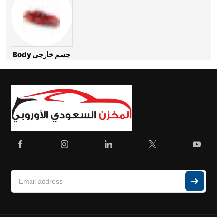
Body جسم خارجى