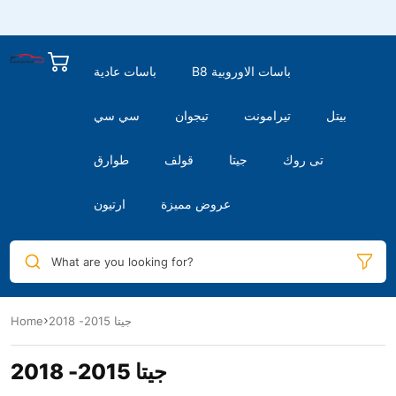
B8 باسات الاوروبية
باسات عادية
بيتل
تيرامونت
تيجوان
سي سي
تى روك
جيتا
قولف
طوارق
عروض مميزة
ارتيون
What are you looking for?
جيتا 2015- 2018
Home
جيتا 2015- 2018