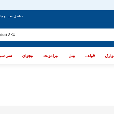
تواصل معنا يوميا من الساعة 8 صباحا / العا
ارق
قولف
بيتل
تيرامونت
تيجوان
سي سي