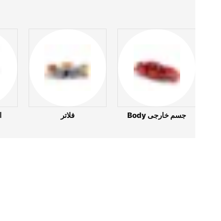
Body جسم خارجى
فلاتر
ا