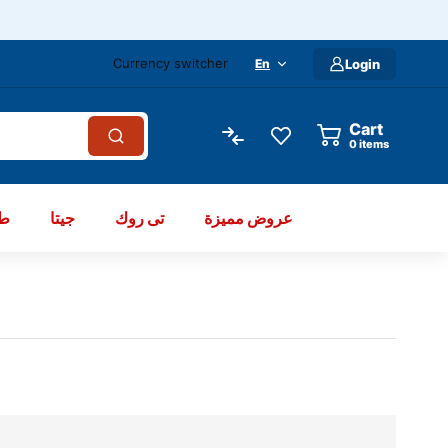
Currency switcher
En
Login
Cart
items
عروض مميزة
تى روك
جيتا
طو