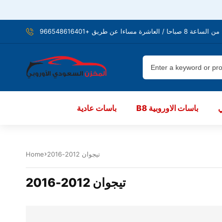
شرة مساءا عن طريق +966548616401
B8 باسات الاوروبية
باسات عادية
تيجوان 2012-2016
Home
تيجوان 2012-2016