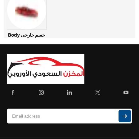
Body جسم خارجى